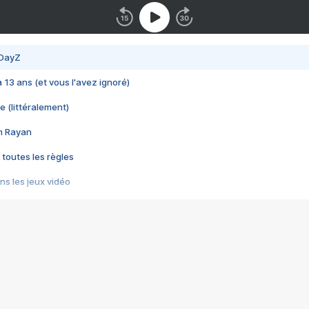
 DayZ
 a 13 ans (et vous l'avez ignoré)
e (littéralement)
im Rayan
 toutes les règles
s les jeux vidéo
us choquant de Rockstar ? - Le scandale BULLY
e plus moche de Steam
du RÊVE tourne au CAUCHEMAR
pendant 8 heures
it… à tort