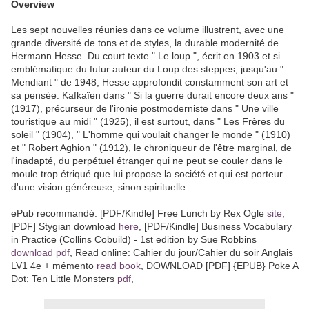
Overview
Les sept nouvelles réunies dans ce volume illustrent, avec une
grande diversité de tons et de styles, la durable modernité de
Hermann Hesse. Du court texte " Le loup ", écrit en 1903 et si
emblématique du futur auteur du Loup des steppes, jusqu'au "
Mendiant " de 1948, Hesse approfondit constamment son art et
sa pensée. Kafkaïen dans " Si la guerre durait encore deux ans "
(1917), précurseur de l'ironie postmoderniste dans " Une ville
touristique au midi " (1925), il est surtout, dans " Les Frères du
soleil " (1904), " L'homme qui voulait changer le monde " (1910)
et " Robert Aghion " (1912), le chroniqueur de l'être marginal, de
l'inadapté, du perpétuel étranger qui ne peut se couler dans le
moule trop étriqué que lui propose la société et qui est porteur
d'une vision généreuse, sinon spirituelle.
ePub recommandé: [PDF/Kindle] Free Lunch by Rex Ogle
site
,
[PDF] Stygian download
here
, [PDF/Kindle] Business Vocabulary
in Practice (Collins Cobuild) - 1st edition by Sue Robbins
download pdf
, Read online: Cahier du jour/Cahier du soir Anglais
LV1 4e + mémento
read book
, DOWNLOAD [PDF] {EPUB} Poke A
Dot: Ten Little Monsters
pdf
,