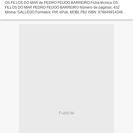
OS FILLOS DO MAR de PEDRO FEIJOO BARREIRO Ficha técnica OS
FILLOS DO MAR PEDRO FEIJOO BARREIRO Número de páginas: 432
Idioma: GALLEGO Formatos: Pdf, ePub, MOBI, FB2 ISBN: 9788499143460
Editorial: XERAIS Año de edición: 2012 Descargar eBook gratis Descargar...
Publicité