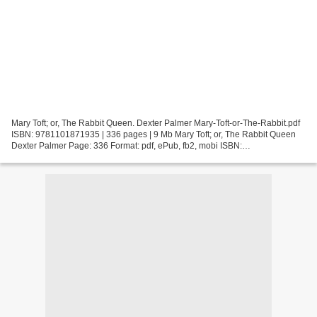
Mary Toft; or, The Rabbit Queen. Dexter Palmer Mary-Toft-or-The-Rabbit.pdf
ISBN: 9781101871935 | 336 pages | 9 Mb Mary Toft; or, The Rabbit Queen
Dexter Palmer Page: 336 Format: pdf, ePub, fb2, mobi ISBN:
9781101871935 Publisher: Knopf Doubleday Publishing...