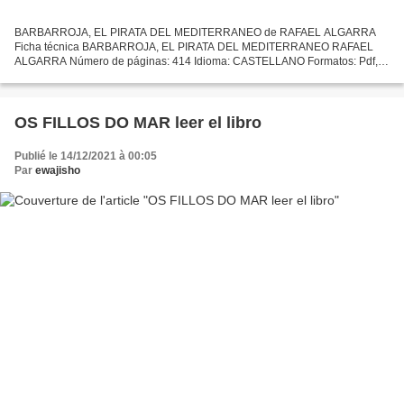
BARBARROJA, EL PIRATA DEL MEDITERRANEO de RAFAEL ALGARRA
Ficha técnica BARBARROJA, EL PIRATA DEL MEDITERRANEO RAFAEL
ALGARRA Número de páginas: 414 Idioma: CASTELLANO Formatos: Pdf,
ePub, MOBI, FB2 ISBN: 9788494759802 Editorial: EDICIONS CAL.LIGRAF
Año...
OS FILLOS DO MAR leer el libro
Publié le 14/12/2021 à 00:05
Par
ewajisho