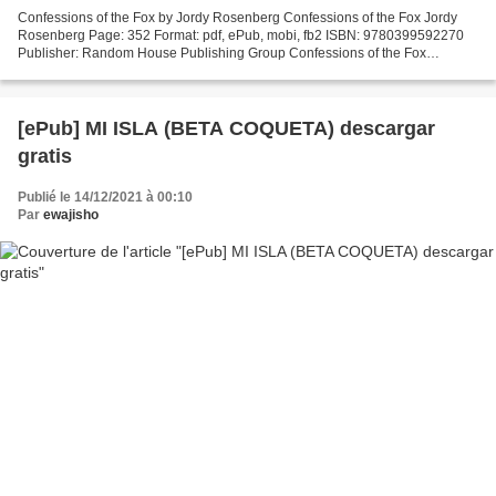
Confessions of the Fox by Jordy Rosenberg Confessions of the Fox Jordy
Rosenberg Page: 352 Format: pdf, ePub, mobi, fb2 ISBN: 9780399592270
Publisher: Random House Publishing Group Confessions of the Fox
Download ebooks for free no sign up Confessions...
[ePub] MI ISLA (BETA COQUETA) descargar
gratis
Publié le 14/12/2021 à 00:10
Par
ewajisho