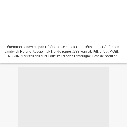
Génération sandwich pan Hélène Koscielniak Caractéristiques Génération
sandwich Hélène Koscielniak Nb. de pages: 288 Format: Pdf, ePub, MOBI,
FB2 ISBN: 9782896996919 Editeur: Éditions L'Interligne Date de parution:
2020 Télécharger eBook gratuit Livre...