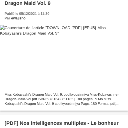
Dragon Maid Vol. 9
Publié le 05/12/2021 à 11:30
Par
ewajisho
Miss Kobayashi's Dragon Maid Vol. 9. coolkyousinnjya Miss-Kobayashi-s-
Dragon-Maid-Vol.pdf ISBN: 9781642751185 | 180 pages | 5 Mb Miss
Kobayashi's Dragon Maid Vol. 9 coolkyousinnjya Page: 180 Format: pdf,
ePub, fb2, mobi ISBN: 9781642751185 Publisher:...
[PDF] Nos intelligences multiples - Le bonheur