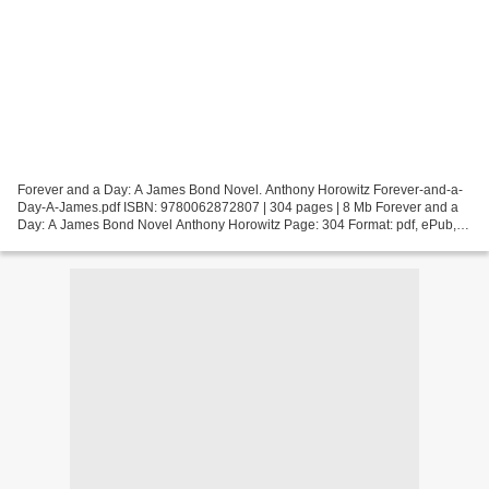
Forever and a Day: A James Bond Novel. Anthony Horowitz Forever-and-a-
Day-A-James.pdf ISBN: 9780062872807 | 304 pages | 8 Mb Forever and a
Day: A James Bond Novel Anthony Horowitz Page: 304 Format: pdf, ePub,
fb2, mobi ISBN: 9780062872807 Publisher: HarperCollins...