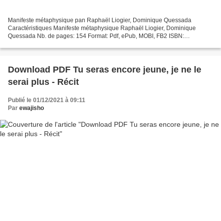
Manifeste métaphysique pan Raphaël Liogier, Dominique Quessada
Caractéristiques Manifeste métaphysique Raphaël Liogier, Dominique
Quessada Nb. de pages: 154 Format: Pdf, ePub, MOBI, FB2 ISBN:
9791020907479 Editeur: Éditions Les Liens qui libèrent Date...
Download PDF Tu seras encore jeune, je ne le
serai plus - Récit
Publié le 01/12/2021 à 09:11
Par
ewajisho