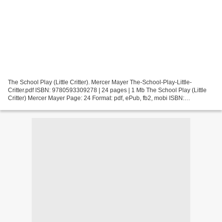
The School Play (Little Critter). Mercer Mayer The-School-Play-Little-
Critter.pdf ISBN: 9780593309278 | 24 pages | 1 Mb The School Play (Little
Critter) Mercer Mayer Page: 24 Format: pdf, ePub, fb2, mobi ISBN:
9780593309278 Publisher: Random House Children's...