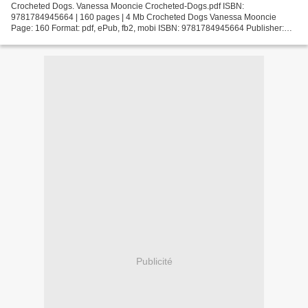
Crocheted Dogs. Vanessa Mooncie Crocheted-Dogs.pdf ISBN:
9781784945664 | 160 pages | 4 Mb Crocheted Dogs Vanessa Mooncie
Page: 160 Format: pdf, ePub, fb2, mobi ISBN: 9781784945664 Publisher:
Guild of Master Craftsman Download Crocheted Dogs Ebooks download...
Publicité