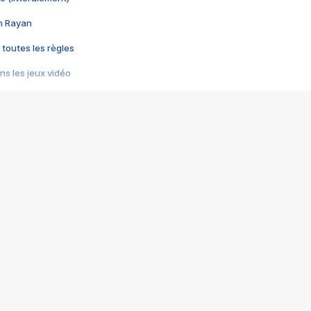
im Rayan
 toutes les règles
s les jeux vidéo
us choquant de Rockstar ? - Le scandale BULLY
e plus moche de Steam
du RÊVE tourne au CAUCHEMAR
pendant 8 heures
it… à tort
umiliés par un jeu vidéo
ire - Final Fantasy 8
ti un empire - Age of Empires
story DOFUS